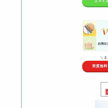
スマイ
ま
＼
実質無料