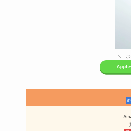
＼ ポ
App
i
Am