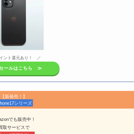
イント還元あり！ ／
leセールはこちら ≫
【新発売！】
Phone17シリーズ
azonでも販売中！
買取サービスで