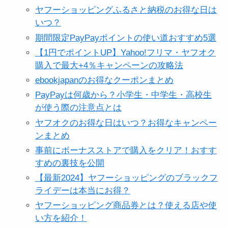
ヤフーショッピングふるさと納税のお得な日は
いつ？
期間限定PayPayポイントの使い道おすすめ5選
【1円でポイントUP】Yahoo!フリマ・ヤフオク
購入で最大+4％キャンペーンの攻略法
ebookjapanのお得なクーポンまとめ
PayPayは何歳から？小学生・中学生・高校生
が使う際の注意点とは
ヤフオクのお得な日はいつ？お得なキャンペー
ンまとめ
事前にボーナスストアで購入をクリア！おすす
すめの裏技を公開
【最新2024】ヤフーショッピングのブラックフ
ライデーは本当にお得？
ヤフーショッピング商品券とは？使える店や使
い方を紹介！