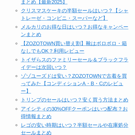
まとめ【最新2025】
クリスマスケーキの半額セールはいつ？【シャ
トレーゼ・コンビニ・スーパーなど】
メルカリのお得な日はいつ？お得なキャンペー
ンまとめ
【ZOZOTOWN買い替え割】靴はボロボロ・箱
なしでもOK？利用レビュー
トイザらスのファミリーセール＆ブラックフラ
イデーは次回いつ？
ゾゾユーズドは安い？ZOZOTOWNで古着を買
ってみた【コンディションA・B・Cのレビュ
ー】
トリンプのセールはいつ？安く買う方法まとめ
アイシティの30%OFFクーポンはいつ配布？お
得情報まとめ
レゴの安い時期はいつ？半額セールや在庫処分
セールまとめ