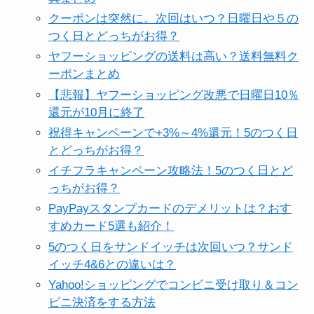
クーポンは突然に。次回はいつ？日曜日や５の
つく日とどっちがお得？
ヤフーショッピングの送料は高い？送料無料ク
ーポンまとめ
【悲報】ヤフーショッピング改悪で日曜日10％
還元が10月に終了
祝得キャンペーンで+3%～4%還元！5のつく日
とどっちがお得？
イチフラキャンペーン攻略法！5のつく日とど
っちがお得？
PayPayスタンプカードのデメリットは？おす
すめカード5選も紹介！
5のつく日をサンドイッチは次回いつ？サンド
イッチ4&6との違いは？
Yahoo!ショッピングでコンビニ受け取り＆コン
ビニ決済をする方法