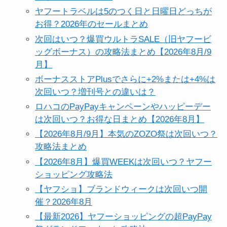
ヤフートラベルは5のつく日と日曜日どっちが
お得？2026年のセールまとめ
次回はいつ？爆買ウルトラSALE（旧ヤフービ
ッグボーナス）の攻略法まとめ【2026年8月/9
月】
ボーナスストアPlusでさらに+2%または+4%は
次回いつ？増刊号との違いは？
ロハコのPayPayキャンペーンやハッピーデー
は次回いつ？お得な日まとめ【2026年8月】
【2026年8月/9月】本気のZOZO祭は次回いつ？
攻略法まとめ
【2026年8月】爆買WEEKは次回いつ？ヤフー
ショッピング攻略法
【ヤフショ】ブランドウィークは次回いつ開
催？2026年8月
【最新2026】ヤフーショッピングの超PayPay