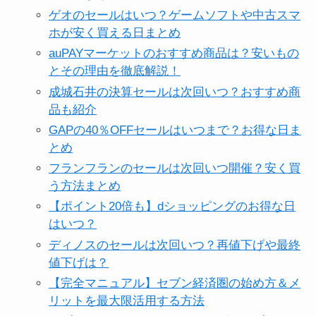
ゲオのセールはいつ？ゲームソフトや中古スマ
ホが安く買える日まとめ
auPAYマーケットのおすすめ商品は？安いもの
とその理由を徹底解説！
成城石井の決算セールは次回いつ？おすすめ商
品も紹介
GAPの40％OFFセールはいつまで？お得な日ま
とめ
フランフランのセールは次回いつ開催？安く買
う方法まとめ
【ポイント20倍も】dショッピングのお得な日
はいつ？
ディノスのセールは次回いつ？再値下げや最終
値下げは？
【完全マニュアル】セブン経済圏の始め方＆メ
リットを最大限活用する方法