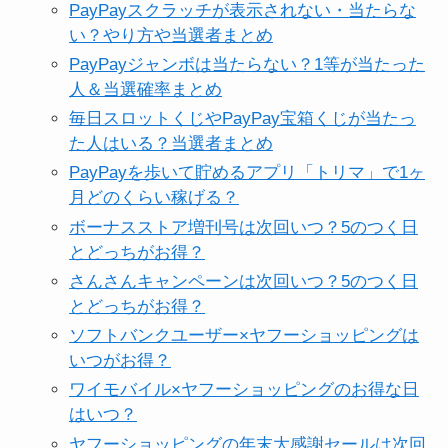
PayPayスクラッチが表示されない・当たらな
い？やり方や当選者まとめ
PayPayジャンボは当たらない？1等が当たった
人＆当選確率まとめ
毎日スロットくじやPayPay宝箱くじが当たっ
た人はいる？当選者まとめ
PayPayを歩いて貯めるアプリ「トリマ」で1ヶ
月どのくらい稼げる？
ボーナスストア増刊号は次回いつ？5のつく日
とどっちがお得？
さんさんキャンペーンは次回いつ？5のつく日
とどっちがお得？
ソフトバンクユーザー×ヤフーショッピングは
いつがお得？
ワイモバイル×ヤフーショッピングのお得な日
はいつ？
ヤフーショッピングの年末大感謝セールは次回